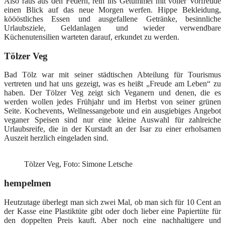
Also raus aus den Federn, rein ins Getümmel mit voller Vorfreude
einen Blick auf das neue Morgen werfen. Hippe Bekleidung,
köööstliches Essen und ausgefallene Getränke, besinnliche
Urlaubsziele, Geldanlagen und wieder verwendbare
Küchenutensilien warteten darauf, erkundet zu werden.
Tölzer Veg
Bad Tölz war mit seiner städtischen Abteilung für Tourismus
vertreten und hat uns gezeigt, was es heißt „Freude am Leben“ zu
haben. Der
Tölzer Veg
zeigt sich Veganern und denen, die es
werden wollen jedes Frühjahr und im Herbst von seiner grünen
Seite. Kochevents, Wellnessangebote und ein ausgiebiges Angebot
veganer Speisen sind nur eine kleine Auswahl für zahlreiche
Urlaubsreife, die in der Kurstadt an der Isar zu einer erholsamen
Auszeit herzlich eingeladen sind.
Tölzer Veg, Foto: Simone Letsche
hempelmen
Heutzutage überlegt man sich zwei Mal, ob man sich für 10 Cent an
der Kasse eine Plastiktüte gibt oder doch lieber eine Papiertüte für
den doppelten Preis kauft. Aber noch eine nachhaltigere und