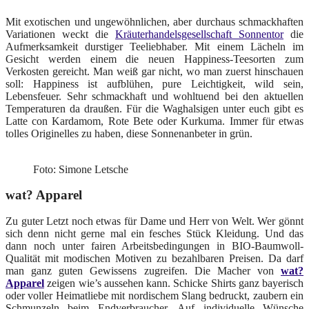
Mit exotischen und ungewöhnlichen, aber durchaus schmackhaften
Variationen weckt die
Kräuterhandelsgesellschaft Sonnentor
die
Aufmerksamkeit durstiger Teeliebhaber. Mit einem Lächeln im
Gesicht werden einem die neuen Happiness-Teesorten zum
Verkosten gereicht. Man weiß gar nicht, wo man zuerst hinschauen
soll: Happiness ist aufblühen, pure Leichtigkeit, wild sein,
Lebensfeuer. Sehr schmackhaft und wohltuend bei den aktuellen
Temperaturen da draußen. Für die Waghalsigen unter euch gibt es
Latte con Kardamom, Rote Bete oder Kurkuma. Immer für etwas
tolles Originelles zu haben, diese Sonnenanbeter in grün.
Foto: Simone Letsche
wat? Apparel
Zu guter Letzt noch etwas für Dame und Herr von Welt. Wer gönnt
sich denn nicht gerne mal ein fesches Stück Kleidung. Und das
dann noch unter fairen Arbeitsbedingungen in BIO-Baumwoll-
Qualität mit modischen Motiven zu bezahlbaren Preisen. Da darf
man ganz guten Gewissens zugreifen. Die Macher von
wat?
Apparel
zeigen wie’s aussehen kann. Schicke Shirts ganz bayerisch
oder voller Heimatliebe mit nordischem Slang bedruckt, zaubern ein
Schmunzeln beim Endverbraucher. Auf individuelle Wünsche