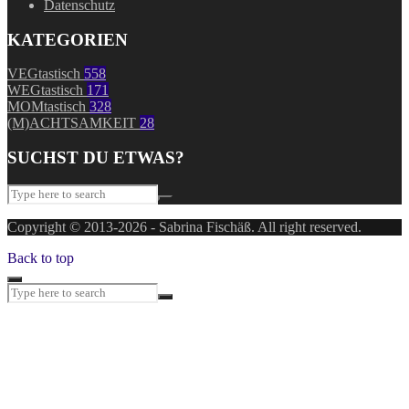
Datenschutz
KATEGORIEN
VEGtastisch
558
WEGtastisch
171
MOMtastisch
328
(M)ACHTSAMKEIT
28
SUCHST DU ETWAS?
Copyright © 2013-2026 - Sabrina Fischäß. All right reserved.
Back to top