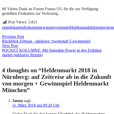
## Vielen Dank an Forum Futura UG für die zur Verfügung
gestellten Freikarten zur Verlosung.
Post Views:
3.821
eintrittskarten
freikarten
gewinn
gewinnspiel
Heldenmarkt
hirn
münchen
n
Beitragsnavigation
Previous Post
Rückblick Februar - inklusive 'zwerkstatt'-Gewinnspiel
Next Post
POCKET KOLUMNE: Mit Smoothie-Power in den Frühling
starten (inklusive Rezept)
4 thoughts on “
Heldenmarkt 2018 in
Nürnberg: auf Zeitreise ab in die Zukunft
von morgen + Gewinnspiel Heldenmarkt
München
”
Janna
sagt:
11. März 2018 um 09:24 Uhr
Vielen Dank für den kurzen Überblick des Heldenmarktes.