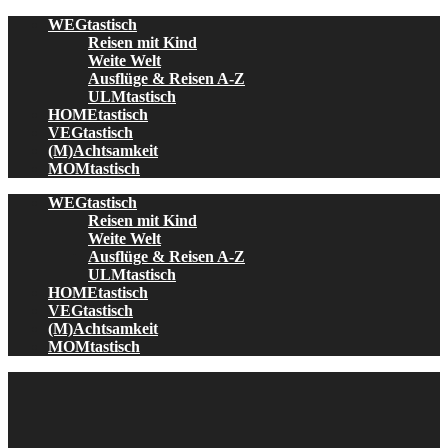
Skip
WEGtastisch
to
Reisen mit Kind
content
Weite Welt
Ausflüge & Reisen A-Z
ULMtastisch
HOMEtastisch
VEGtastisch
(M)Achtsamkeit
MOMtastisch
WEGtastisch
Reisen mit Kind
Weite Welt
Ausflüge & Reisen A-Z
ULMtastisch
HOMEtastisch
VEGtastisch
(M)Achtsamkeit
MOMtastisch