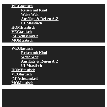
Skip
WEGtastisch
to
Reisen mit Kind
content
Weite Welt
Ausflüge & Reisen A-Z
ULMtastisch
HOMEtastisch
VEGtastisch
(M)Achtsamkeit
MOMtastisch
WEGtastisch
Reisen mit Kind
Weite Welt
Ausflüge & Reisen A-Z
ULMtastisch
HOMEtastisch
VEGtastisch
(M)Achtsamkeit
MOMtastisch