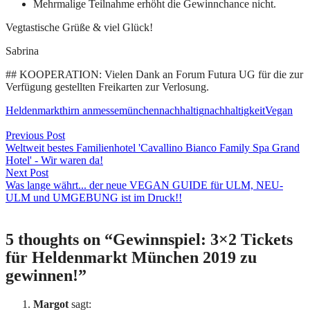
Mehrmalige Teilnahme erhöht die Gewinnchance nicht.
Vegtastische Grüße & viel Glück!
Sabrina
## KOOPERATION: Vielen Dank an Forum Futura UG für die zur
Verfügung gestellten Freikarten zur Verlosung.
Heldenmarkt
hirn an
messe
münchen
nachhaltig
nachhaltigkeit
Vegan
Beitragsnavigation
Previous Post
Weltweit bestes Familienhotel 'Cavallino Bianco Family Spa Grand
Hotel' - Wir waren da!
Next Post
Was lange währt... der neue VEGAN GUIDE für ULM, NEU-
ULM und UMGEBUNG ist im Druck!!
5 thoughts on “
Gewinnspiel: 3×2 Tickets
für Heldenmarkt München 2019 zu
gewinnen!
”
Margot
sagt: