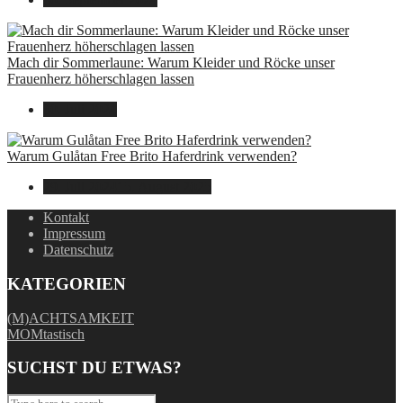
Mach dir Sommerlaune: Warum Kleider und Röcke unser
Frauenherz höherschlagen lassen
30. Juli 2024
Warum Gulåtan Free Brito Haferdrink verwenden?
29. Juli 2024
15. August 2025
Kontakt
Impressum
Datenschutz
KATEGORIEN
(M)ACHTSAMKEIT
MOMtastisch
SUCHST DU ETWAS?