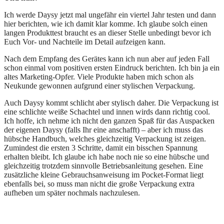
Ich werde Daysy jetzt mal ungefähr ein viertel Jahr testen und dann
hier berichten, wie ich damit klar komme. Ich glaube solch einen
langen Produkttest braucht es an dieser Stelle unbedingt bevor ich
Euch Vor- und Nachteile im Detail aufzeigen kann.
Nach dem Empfang des Gerätes kann ich nun aber auf jeden Fall
schon einmal vom positiven ersten Eindruck berichten. Ich bin ja ein
altes Marketing-Opfer. Viele Produkte haben mich schon als
Neukunde gewonnen aufgrund einer stylischen Verpackung.
Auch Daysy kommt schlicht aber stylisch daher. Die Verpackung ist
eine schlichte weiße Schachtel und innen wirds dann richtig cool.
Ich hoffe, ich nehme ich nicht den ganzen Spaß für das Auspacken
der eigenen Daysy (falls Ihr eine anschafft) – aber ich muss das
hübsche Handbuch, welches gleichzeitig Verpackung ist zeigen.
Zumindest die ersten 3 Schritte, damit ein bisschen Spannung
erhalten bleibt. Ich glaube ich habe noch nie so eine hübsche und
gleichzeitig trotzdem sinnvolle Betriebsanleitung gesehen. Eine
zusätzliche kleine Gebrauchsanweisung im Pocket-Format liegt
ebenfalls bei, so muss man nicht die große Verpackung extra
aufheben um später nochmals nachzulesen.