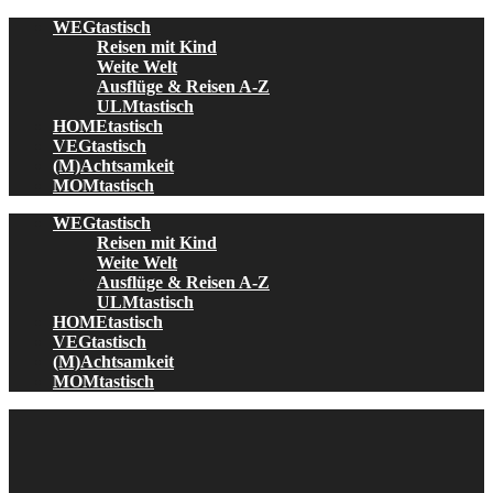
Skip
WEGtastisch
to
Reisen mit Kind
content
Weite Welt
Ausflüge & Reisen A-Z
ULMtastisch
HOMEtastisch
VEGtastisch
(M)Achtsamkeit
MOMtastisch
WEGtastisch
Reisen mit Kind
Weite Welt
Ausflüge & Reisen A-Z
ULMtastisch
HOMEtastisch
VEGtastisch
(M)Achtsamkeit
MOMtastisch