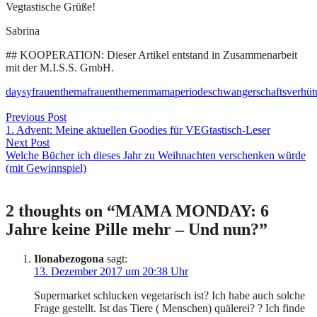
Vegtastische Grüße!
Sabrina
## KOOPERATION: Dieser Artikel entstand in Zusammenarbeit
mit der M.I.S.S. GmbH.
daysy
frauenthema
frauenthemen
mama
periode
schwangerschaftsverhüt
Beitragsnavigation
Previous Post
1. Advent: Meine aktuellen Goodies für VEGtastisch-Leser
Next Post
Welche Bücher ich dieses Jahr zu Weihnachten verschenken würde
(mit Gewinnspiel)
2 thoughts on “
MAMA MONDAY: 6
Jahre keine Pille mehr – Und nun?
”
Ilonabezogona
sagt:
13. Dezember 2017 um 20:38 Uhr
Supermarket schlucken vegetarisch ist? Ich habe auch solche
Frage gestellt. Ist das Tiere ( Menschen) quälerei? ? Ich finde