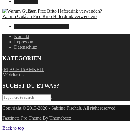
30. Juli 2024
Warum Gulåtan Free Brito Haferdrink verwenden?
29. Juli 2024
15. August 2025
Kontakt
Impressum
Datenschutz
KATEGORIEN
(M)ACHTSAMKEIT
MOMtastisch
SUCHST DU ETWAS?
Copyright © 2013-2026 - Sabrina Fischäß. All right reserved.
Fascinate Pro Theme By
Themebeez
Back to top