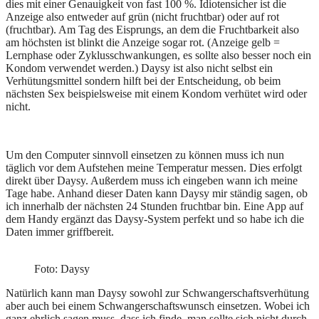
dies mit einer Genauigkeit von fast 100 %. Idiotensicher ist die
Anzeige also entweder auf grün (nicht fruchtbar) oder auf rot
(fruchtbar). Am Tag des Eisprungs, an dem die Fruchtbarkeit also
am höchsten ist blinkt die Anzeige sogar rot. (Anzeige gelb =
Lernphase oder Zyklusschwankungen, es sollte also besser noch ein
Kondom verwendet werden.) Daysy ist also nicht selbst ein
Verhütungsmittel sondern hilft bei der Entscheidung, ob beim
nächsten Sex beispielsweise mit einem Kondom verhütet wird oder
nicht.
Um den Computer sinnvoll einsetzen zu können muss ich nun
täglich vor dem Aufstehen meine Temperatur messen. Dies erfolgt
direkt über Daysy. Außerdem muss ich eingeben wann ich meine
Tage habe. Anhand dieser Daten kann Daysy mir ständig sagen, ob
ich innerhalb der nächsten 24 Stunden fruchtbar bin. Eine App auf
dem Handy ergänzt das Daysy-System perfekt und so habe ich die
Daten immer griffbereit.
Foto: Daysy
Natürlich kann man Daysy sowohl zur Schwangerschaftsverhütung
aber auch bei einem Schwangerschaftswunsch einsetzen. Wobei ich
ganz ehrlich sagen muss, dass ich finde, man sollte sich nicht durch