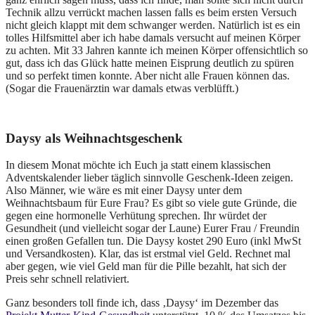
Technik allzu verrückt machen lassen falls es beim ersten Versuch
nicht gleich klappt mit dem schwanger werden. Natürlich ist es ein
tolles Hilfsmittel aber ich habe damals versucht auf meinen Körper
zu achten. Mit 33 Jahren kannte ich meinen Körper offensichtlich so
gut, dass ich das Glück hatte meinen Eisprung deutlich zu spüren
und so perfekt timen konnte. Aber nicht alle Frauen können das.
(Sogar die Frauenärztin war damals etwas verblüfft.)
Daysy als Weihnachtsgeschenk
In diesem Monat möchte ich Euch ja statt einem klassischen
Adventskalender lieber täglich sinnvolle Geschenk-Ideen zeigen.
Also Männer, wie wäre es mit einer Daysy unter dem
Weihnachtsbaum für Eure Frau? Es gibt so viele gute Gründe, die
gegen eine hormonelle Verhütung sprechen. Ihr würdet der
Gesundheit (und vielleicht sogar der Laune) Eurer Frau / Freundin
einen großen Gefallen tun. Die Daysy kostet 290 Euro (inkl MwSt
und Versandkosten). Klar, das ist erstmal viel Geld. Rechnet mal
aber gegen, wie viel Geld man für die Pille bezahlt, hat sich der
Preis sehr schnell relativiert.
Ganz besonders toll finde ich, dass ‚Daysy‘ im Dezember das