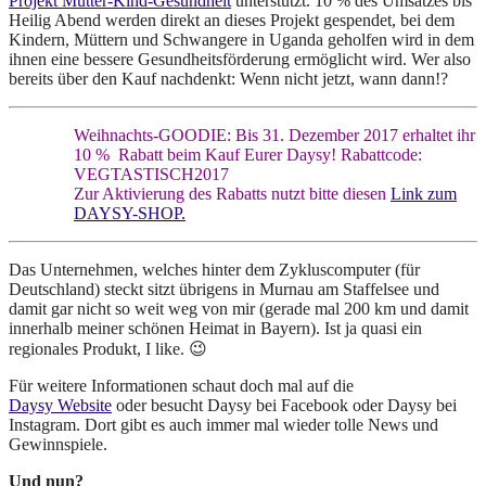
Projekt Mutter-Kind-Gesundheit
unterstützt. 10 % des Umsatzes bis
Heilig Abend werden direkt an dieses Projekt gespendet, bei dem
Kindern, Müttern und Schwangere in Uganda geholfen wird in dem
ihnen eine bessere Gesundheitsförderung ermöglicht wird. Wer also
bereits über den Kauf nachdenkt: Wenn nicht jetzt, wann dann!?
Weihnachts-GOODIE: Bis 31. Dezember 2017 erhaltet ihr
10 % Rabatt beim Kauf Eurer Daysy! Rabattcode:
VEGTASTISCH2017
Zur Aktivierung des Rabatts nutzt bitte diesen
Link zum
DAYSY-SHOP.
Das Unternehmen, welches hinter dem Zykluscomputer (für
Deutschland) steckt sitzt übrigens in Murnau am Staffelsee und
damit gar nicht so weit weg von mir (gerade mal 200 km und damit
innerhalb meiner schönen Heimat in Bayern). Ist ja quasi ein
regionales Produkt, I like. 😉
Für weitere Informationen schaut doch mal auf die
Daysy Website
oder besucht Daysy bei Facebook oder Daysy bei
Instagram. Dort gibt es auch immer mal wieder tolle News und
Gewinnspiele.
Und nun?