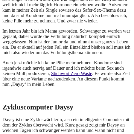
weil ich nicht mehr täglich Hormone einnehmen wollte. Außerdem
kam in meiner Zeit als Single sowieso das Safer-Sex-Thema dazu
und da sind Kondome nun mal unumgänglich. Also beschloss ich,
keine Pille mehr zu nehmen. Und zwar nie wieder.
Im letzten Jahr bin ich Mama geworden. Schwanger zu werden war
geplant, daher wurde die Verhütung natürlich komplett einfach
weggelassen. Nun ist der Junior da und nimmt unser ganzes Leben
ein. Da er aktuell auf jeden Fall ein Einzelkind bleiben soll muss ich
mich also wieder um das Verhütungsthema kümmern.
Auch jetzt möchte ich keine Pille mehr nehmen. Kondome sind
irgendwie auch nervig auf Dauer und ich möchte beim Sex auch
keinen Müll produzieren,
Stichwort Zero Waste
. Es wurde also Zeit
über eine neue Variante nachzudenken. An diesem Punkt kommt
nun ‚Daysy‘ in mein Leben.
Zykluscomputer Daysy
Daysy ist eine Zykluswächterin, also ein intelligenter Computer mit
dem der Zyklus überwacht wird. Kurz gesagt zeigt mir Daysy an
welchen Tagen ich schwanger werden kann und wann nicht und