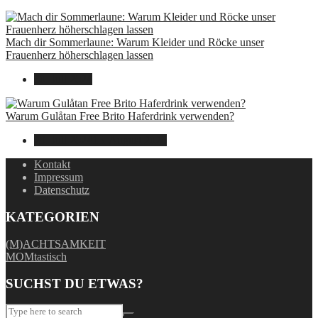
Mach dir Sommerlaune: Warum Kleider und Röcke unser
Frauenherz höherschlagen lassen
30. Juli 2024
Warum Gulåtan Free Brito Haferdrink verwenden?
29. Juli 2024
15. August 2025
Kontakt
Impressum
Datenschutz
KATEGORIEN
(M)ACHTSAMKEIT
MOMtastisch
SUCHST DU ETWAS?