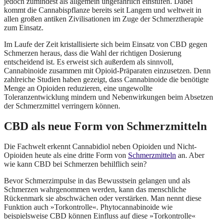
jedoch zumindest als allgemein ungefährlich einstufen. Dabei
kommt die Cannabispflanze bereits seit Langem und weltweit in
allen großen antiken Zivilisationen im Zuge der Schmerztherapie
zum Einsatz.
Im Laufe der Zeit kristallisierte sich beim Einsatz von CBD gegen
Schmerzen heraus, dass die Wahl der richtigen Dosierung
entscheidend ist. Es erweist sich außerdem als sinnvoll,
Cannabinoide zusammen mit Opioid-Präparaten einzusetzen. Denn
zahlreiche Studien haben gezeigt, dass Cannabinoide die benötigte
Menge an Opioiden reduzieren, eine ungewollte
Toleranzentwicklung mindern und Nebenwirkungen beim Absetzen
der Schmerzmittel verringern können.
CBD als neue Form von Schmerzmitteln
Die Fachwelt erkennt Cannabidiol neben Opioiden und Nicht-
Opioiden heute als eine dritte Form von
Schmerzmitteln
an. Aber
wie kann CBD bei Schmerzen behilflich sein?
Bevor Schmerzimpulse in das Bewusstsein gelangen und als
Schmerzen wahrgenommen werden, kann das menschliche
Rückenmark sie abschwächen oder verstärken. Man nennt diese
Funktion auch »Torkontrolle«. Phytocannabinoide wie
beispielsweise CBD können Einfluss auf diese »Torkontrolle«