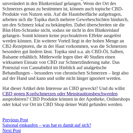
unverändert in den Blutkreislauf gelangen. Wenn der Ort des
Schmerzes genau zu bestimmen ist, können auch topische CBD-
Produkte von Nutzen sein. Auf die Hautoberfläche aufgetragen,
arbeiten sich die Topika durch mehrere Gewebeschichten hindurch,
um den Schmerz lokal zu bekämpfen. Dabei überschreiten sie die
Blut-Hirn-Schranke nicht, sodass sie nicht in den Blutkreislauf
gelangen- Somit können keine psychoaktiven Effekte ausgelöst
werden können. Ein weiterer Vorteil liegt in der hohen Menge an
CB2-Rezeptoren, die in der Haut vorkommen, was die Schmerzen
besonders gut lindern lässt. Topika sind u.a. als CBD-Öl, Salben,
Balsame erhältlich. Mittlerweile legen über 40 Studien einen
wirksamen Einsatz von CBD zur Schmerzlinderung nahe. Das
Potenzial von Cannabidiol im Hinblick auf analgetische
Behandlungen – besonders von chronischen Schmerzen – liegt also
auf der Hand und kann und sollte nicht länger ignoriert werden.
Hat dieser Artikel dein Interesse an CBD geweckt? Und du willst
CBD gegen Kopfschmerzen oder Menstrautionsbeschwerden
ausprobieren? CBD Produkte können in der Apotheke, Onlineshops
oder lokal vor Ort im CBD Shop deiner Wahl gefunden werden.
Beitragsnavigation
Previous Post
Saisonal einkaufen – was hat es damit auf sich?
Next Post