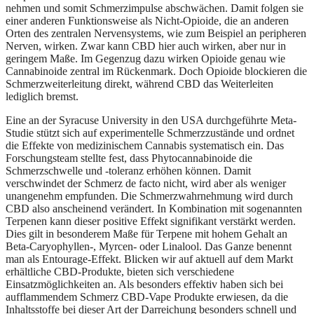
nehmen und somit Schmerzimpulse abschwächen. Damit folgen sie
einer anderen Funktionsweise als Nicht-Opioide, die an anderen
Orten des zentralen Nervensystems, wie zum Beispiel an peripheren
Nerven, wirken. Zwar kann CBD hier auch wirken, aber nur in
geringem Maße. Im Gegenzug dazu wirken Opioide genau wie
Cannabinoide zentral im Rückenmark. Doch Opioide blockieren die
Schmerzweiterleitung direkt, während CBD das Weiterleiten
lediglich bremst.
Eine an der Syracuse University in den USA durchgeführte Meta-
Studie stützt sich auf experimentelle Schmerzzustände und ordnet
die Effekte von medizinischem Cannabis systematisch ein. Das
Forschungsteam stellte fest, dass Phytocannabinoide die
Schmerzschwelle und -toleranz erhöhen können. Damit
verschwindet der Schmerz de facto nicht, wird aber als weniger
unangenehm empfunden. Die Schmerzwahrnehmung wird durch
CBD also anscheinend verändert. In Kombination mit sogenannten
Terpenen kann dieser positive Effekt signifikant verstärkt werden.
Dies gilt in besonderem Maße für Terpene mit hohem Gehalt an
Beta-Caryophyllen-, Myrcen- oder Linalool. Das Ganze benennt
man als Entourage-Effekt. Blicken wir auf aktuell auf dem Markt
erhältliche CBD-Produkte, bieten sich verschiedene
Einsatzmöglichkeiten an. Als besonders effektiv haben sich bei
aufflammendem Schmerz CBD-Vape Produkte erwiesen, da die
Inhaltsstoffe bei dieser Art der Darreichung besonders schnell und