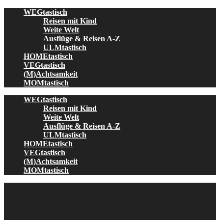
Skip
WEGtastisch
to
Reisen mit Kind
content
Weite Welt
Ausflüge & Reisen A-Z
ULMtastisch
HOMEtastisch
VEGtastisch
(M)Achtsamkeit
MOMtastisch
WEGtastisch
Reisen mit Kind
Weite Welt
Ausflüge & Reisen A-Z
ULMtastisch
HOMEtastisch
VEGtastisch
(M)Achtsamkeit
MOMtastisch