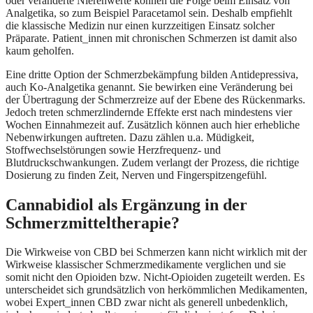
oder veränderte Nierenwerte können die Folge beim Einsatz von
Analgetika, so zum Beispiel Paracetamol sein. Deshalb empfiehlt
die klassische Medizin nur einen kurzzeitigen Einsatz solcher
Präparate. Patient_innen mit chronischen Schmerzen ist damit also
kaum geholfen.
Eine dritte Option der Schmerzbekämpfung bilden Antidepressiva,
auch Ko-Analgetika genannt. Sie bewirken eine Veränderung bei
der Übertragung der Schmerzreize auf der Ebene des Rückenmarks.
Jedoch treten schmerzlindernde Effekte erst nach mindestens vier
Wochen Einnahmezeit auf. Zusätzlich können auch hier erhebliche
Nebenwirkungen auftreten. Dazu zählen u.a. Müdigkeit,
Stoffwechselstörungen sowie Herzfrequenz- und
Blutdruckschwankungen. Zudem verlangt der Prozess, die richtige
Dosierung zu finden Zeit, Nerven und Fingerspitzengefühl.
Cannabidiol als Ergänzung in der
Schmerzmitteltherapie?
Die Wirkweise von CBD bei Schmerzen kann nicht wirklich mit der
Wirkweise klassischer Schmerzmedikamente verglichen und sie
somit nicht den Opioiden bzw. Nicht-Opioiden zugeteilt werden. Es
unterscheidet sich grundsätzlich von herkömmlichen Medikamenten,
wobei Expert_innen CBD zwar nicht als generell unbedenklich,