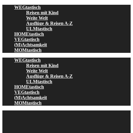
Skip
WEGtastisch
to
Reisen mit Kind
content
Weite Welt
Ausflüge & Reisen A-Z
ULMtastisch
HOMEtastisch
VEGtastisch
(M)Achtsamkeit
MOMtastisch
WEGtastisch
Reisen mit Kind
Weite Welt
Ausflüge & Reisen A-Z
ULMtastisch
HOMEtastisch
VEGtastisch
(M)Achtsamkeit
MOMtastisch