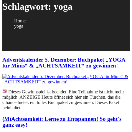
Schlagwort:
yoga
Home
yoga
Adventskalender 5. Dezember: Buchpaket „YOGA
für Minis“ & „ACHTSAMKEIT“ zu gewinnen!
🏁 Dieses Gewinnspiel ist beendet. Eine Teilnahme ist nicht mehr
möglich. ANZEIGE Heute öffnet sich hier ein Türchen, das die
Chance bietet, ein tolles Buchpaket zu gewinnen. Dieses Paket
beinhaltet...
(M)Achtsamkeit: Lerne zu Entspannen! So geht´s
ganz easy!