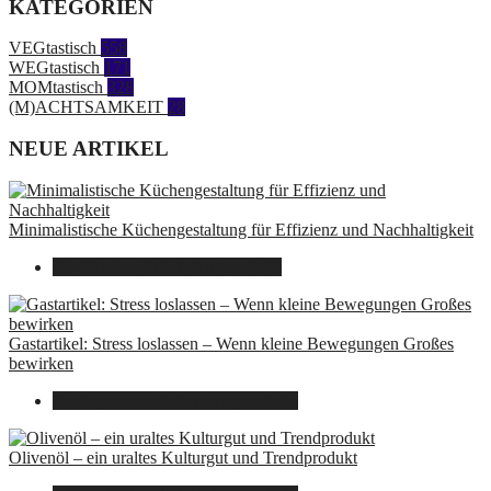
KATEGORIEN
VEGtastisch
558
WEGtastisch
171
MOMtastisch
328
(M)ACHTSAMKEIT
28
NEUE ARTIKEL
Minimalistische Küchengestaltung für Effizienz und Nachhaltigkeit
23. Oktober 2025
7. August 2026
Gastartikel: Stress loslassen – Wenn kleine Bewegungen Großes
bewirken
26. September 2025
7. August 2026
Olivenöl – ein uraltes Kulturgut und Trendprodukt