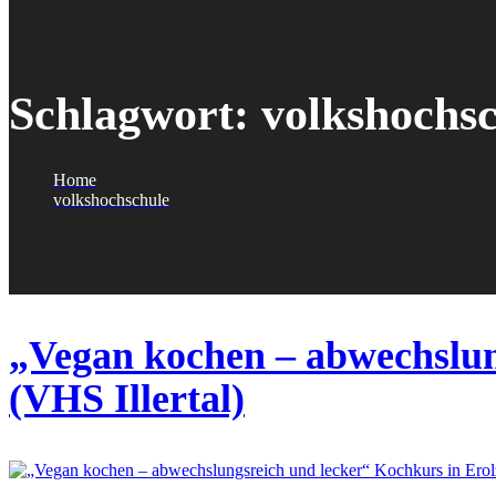
Schlagwort:
volkshochs
Home
volkshochschule
„Vegan kochen – abwechslun
(VHS Illertal)