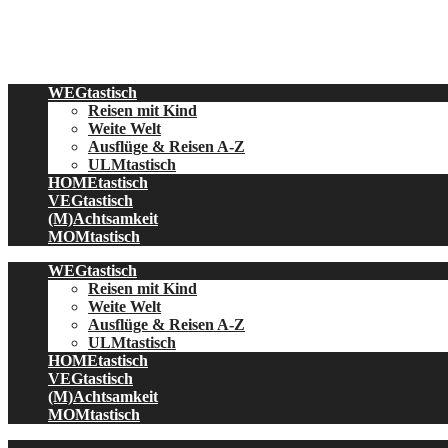
Skip
to
content
WEGtastisch
Reisen mit Kind
Weite Welt
Ausflüge & Reisen A-Z
ULMtastisch
HOMEtastisch
VEGtastisch
(M)Achtsamkeit
MOMtastisch
WEGtastisch
Reisen mit Kind
Weite Welt
Ausflüge & Reisen A-Z
ULMtastisch
HOMEtastisch
VEGtastisch
(M)Achtsamkeit
MOMtastisch