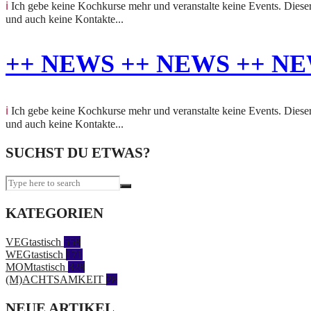
ℹ️ Ich gebe keine Kochkurse mehr und veranstalte keine Events. Dieser Beitrag hält eine vergangene Veranstaltung fest. Anfragen zu Kursen oder Terminen kann ich nicht beantworten
und auch keine Kontakte...
++ NEWS ++ NEWS ++ NE
ℹ️ Ich gebe keine Kochkurse mehr und veranstalte keine Events. Dieser Beitrag hält eine vergangene Veranstaltung fest. Anfragen zu Kursen oder Terminen kann ich nicht beantworten
und auch keine Kontakte...
SUCHST DU ETWAS?
KATEGORIEN
VEGtastisch
558
WEGtastisch
171
MOMtastisch
328
(M)ACHTSAMKEIT
28
NEUE ARTIKEL