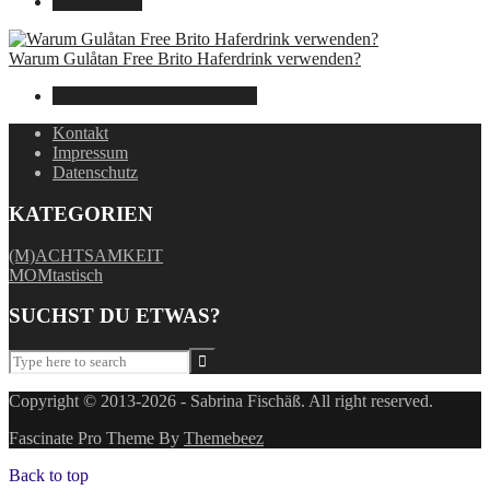
30. Juli 2024
Warum Gulåtan Free Brito Haferdrink verwenden?
29. Juli 2024
15. August 2025
Kontakt
Impressum
Datenschutz
KATEGORIEN
(M)ACHTSAMKEIT
MOMtastisch
SUCHST DU ETWAS?
Copyright © 2013-2026 - Sabrina Fischäß. All right reserved.
Fascinate Pro Theme By
Themebeez
Back to top