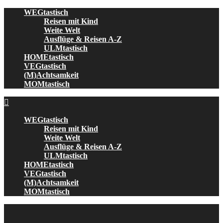
Skip
WEGtastisch
to
Reisen mit Kind
content
Weite Welt
Ausflüge & Reisen A-Z
ULMtastisch
HOMEtastisch
VEGtastisch
(M)Achtsamkeit
MOMtastisch
WEGtastisch
Reisen mit Kind
Weite Welt
Ausflüge & Reisen A-Z
ULMtastisch
HOMEtastisch
VEGtastisch
(M)Achtsamkeit
MOMtastisch