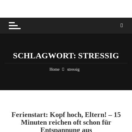
Skip
to
content
SCHLAGWORT:
STRESSIG
Home
stressig
Ferienstart: Kopf hoch, Eltern! – 15
Minuten reichen oft schon für
Entspannung aus