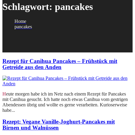
Schlagwort:
pancakes
Home
pancakes
Rezept für Canihua Pancakes – Frühstück mit
Getreide aus den Anden
Heute morgen habe ich im Netz nach einem Rezept für Pancakes
mit Canihua gesucht. Ich hatte noch etwas Canihua vom gestrigen
Abendessen übrig und wollte es gerne verarbeiten. Kurioserweise
habe...
Rezept: Vegane Vanille-Joghurt-Pancakes mit
Birnen und Walnüssen