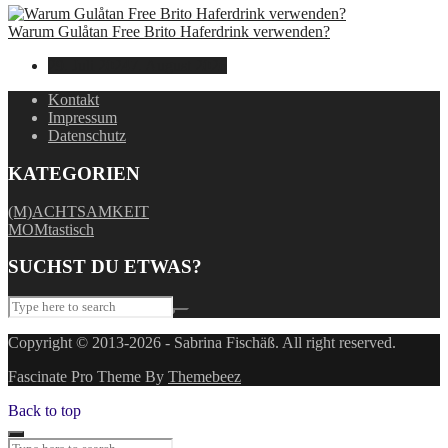
Warum Gulåtan Free Brito Haferdrink verwenden?
29. Juli 2024
7. August 2026
Kontakt
Impressum
Datenschutz
KATEGORIEN
(M)ACHTSAMKEIT
MOMtastisch
SUCHST DU ETWAS?
Copyright © 2013-2026 - Sabrina Fischäß. All right reserved.
Fascinate Pro Theme By
Themebeez
Back to top