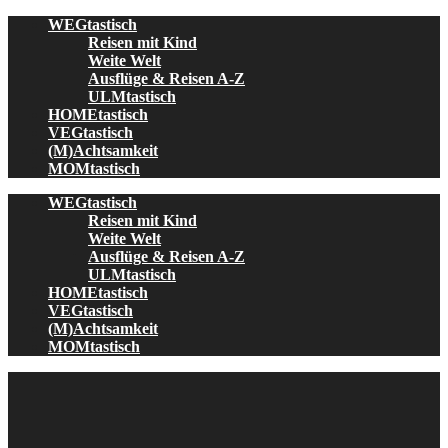
Skip
WEGtastisch
to
Reisen mit Kind
content
Weite Welt
Ausflüge & Reisen A-Z
ULMtastisch
HOMEtastisch
VEGtastisch
(M)Achtsamkeit
MOMtastisch
WEGtastisch
Reisen mit Kind
Weite Welt
Ausflüge & Reisen A-Z
ULMtastisch
HOMEtastisch
VEGtastisch
(M)Achtsamkeit
MOMtastisch