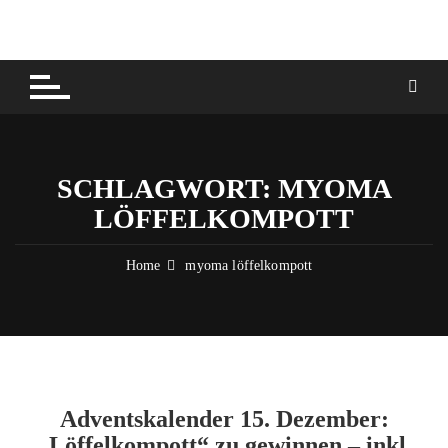
Skip
to
content
SCHLAGWORT:
MYOMA
LÖFFELKOMPOTT
Home
myoma löffelkompott
Adventskalender 15. Dezember:
„Löffelkompott“ zu gewinnen – inkl.