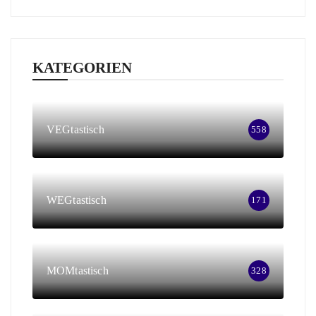
KATEGORIEN
VEGtastisch
558
WEGtastisch
171
MOMtastisch
328