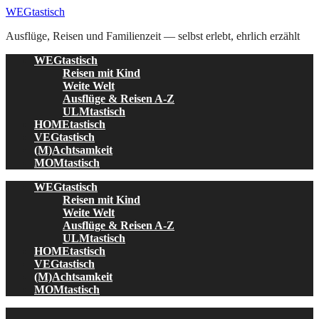
Skip
WEGtastisch
to
Ausflüge, Reisen und Familienzeit — selbst erlebt, ehrlich erzählt
content
WEGtastisch
Reisen mit Kind
Weite Welt
Ausflüge & Reisen A-Z
ULMtastisch
HOMEtastisch
VEGtastisch
(M)Achtsamkeit
MOMtastisch
WEGtastisch
Reisen mit Kind
Weite Welt
Ausflüge & Reisen A-Z
ULMtastisch
HOMEtastisch
VEGtastisch
(M)Achtsamkeit
MOMtastisch