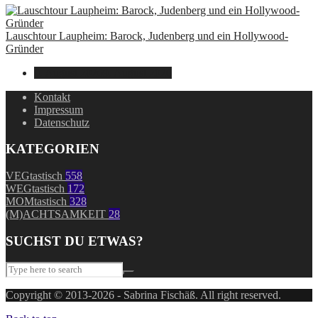
Lauschtour Laupheim: Barock, Judenberg und ein Hollywood-
Gründer
9. August 2026
9. August 2026
Kontakt
Impressum
Datenschutz
KATEGORIEN
VEGtastisch
558
WEGtastisch
172
MOMtastisch
328
(M)ACHTSAMKEIT
28
SUCHST DU ETWAS?
Copyright © 2013-2026 - Sabrina Fischäß. All right reserved.