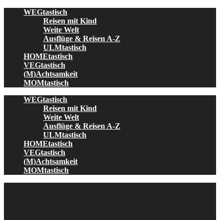
Skip
WEGtastisch
to
Reisen mit Kind
content
Weite Welt
Ausflüge & Reisen A-Z
ULMtastisch
HOMEtastisch
VEGtastisch
(M)Achtsamkeit
MOMtastisch
WEGtastisch
Reisen mit Kind
Weite Welt
Ausflüge & Reisen A-Z
ULMtastisch
HOMEtastisch
VEGtastisch
(M)Achtsamkeit
MOMtastisch