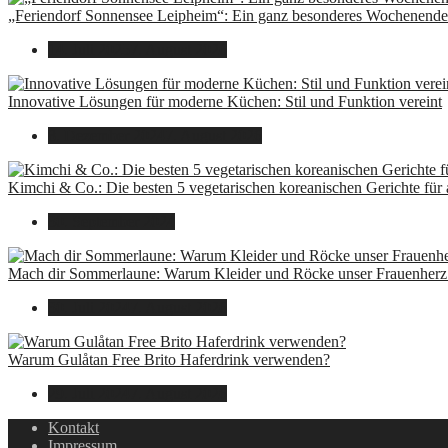
„Feriendorf Sonnensee Leipheim“: Ein ganz besonderes Wochenende 
14. Juli 2025
7. August 2026
Innovative Lösungen für moderne Küchen: Stil und Funktion vereint
8. Dezember 2024
7. August 2026
Kimchi & Co.: Die besten 5 vegetarischen koreanischen Gerichte für
30. September 2024
Mach dir Sommerlaune: Warum Kleider und Röcke unser Frauenherz 
30. Juli 2024
7. August 2026
Warum Gulåtan Free Brito Haferdrink verwenden?
29. Juli 2024
7. August 2026
Kontakt
Impressum