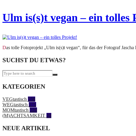
Ulm is(s)t vegan – ein tolles 
Das tolle Fotoprojekt „Ulm is(s)t vegan“, für das der Fotograf Jascha 
SUCHST DU ETWAS?
KATEGORIEN
VEGtastisch
558
WEGtastisch
171
MOMtastisch
328
(M)ACHTSAMKEIT
28
NEUE ARTIKEL