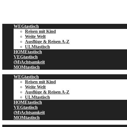
Skip
to
content
WEGtastisch
Reisen mit Kind
Weite Welt
Ausflüge & Reisen A-Z
ULMtastisch
HOMEtastisch
VEGtastisch
(M)Achtsamkeit
MOMtastisch
WEGtastisch
Reisen mit Kind
Weite Welt
Ausflüge & Reisen A-Z
ULMtastisch
HOMEtastisch
VEGtastisch
(M)Achtsamkeit
MOMtastisch