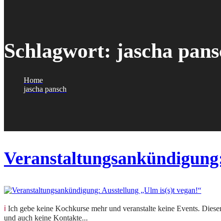
Schlagwort:
jascha pans
Home
jascha pansch
Veranstaltungsankündigung: 
ℹ️ Ich gebe keine Kochkurse mehr und veranstalte keine Events. Dieser Beitrag hält eine vergangene Veranstaltung fest. Anfragen zu Kursen oder Terminen kann ich nicht beantworten
und auch keine Kontakte...