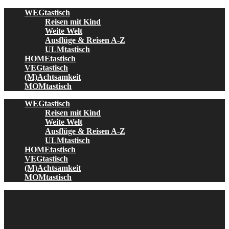
Skip
WEGtastisch
to
Reisen mit Kind
content
Weite Welt
Ausflüge & Reisen A-Z
ULMtastisch
HOMEtastisch
VEGtastisch
(M)Achtsamkeit
MOMtastisch
WEGtastisch
Reisen mit Kind
Weite Welt
Ausflüge & Reisen A-Z
ULMtastisch
HOMEtastisch
VEGtastisch
(M)Achtsamkeit
MOMtastisch