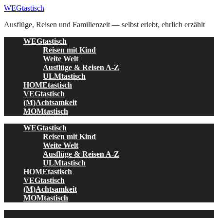
Skip
WEGtastisch
to
Ausflüge, Reisen und Familienzeit — selbst erlebt, ehrlich erzählt
content
WEGtastisch
Reisen mit Kind
Weite Welt
Ausflüge & Reisen A-Z
ULMtastisch
HOMEtastisch
VEGtastisch
(M)Achtsamkeit
MOMtastisch
WEGtastisch
Reisen mit Kind
Weite Welt
Ausflüge & Reisen A-Z
ULMtastisch
HOMEtastisch
VEGtastisch
(M)Achtsamkeit
MOMtastisch