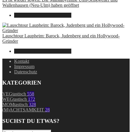
Wallenhausen (Neu-Ulm) haben geöffnet
9. August 2026
9. August 2026
Lauschtour Laupheim: Barock, Judenberg und ein Hollywood-
Gründer
9. August 2026
9. August 2026
Kontakt
Impressum
Datenschutz
KATEGORIEN
VEGtastisch
558
WEGtastisch
172
MOMtastisch
328
(M)ACHTSAMKEIT
28
SUCHST DU ETWAS?