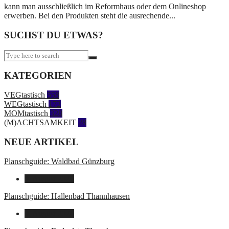
kann man ausschließlich im Reformhaus oder dem Onlineshop
erwerben. Bei den Produkten steht die ausrechende...
SUCHST DU ETWAS?
KATEGORIEN
VEGtastisch
558
WEGtastisch
172
MOMtastisch
328
(M)ACHTSAMKEIT
28
NEUE ARTIKEL
Planschguide: Waldbad Günzburg
9. August 2026
Planschguide: Hallenbad Thannhausen
9. August 2026