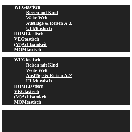
Skip
WEGtastisch
to
Reisen mit Kind
content
Weite Welt
Ausflüge & Reisen A-Z
ULMtastisch
HOMEtastisch
VEGtastisch
(M)Achtsamkeit
MOMtastisch
WEGtastisch
Reisen mit Kind
Weite Welt
Ausflüge & Reisen A-Z
ULMtastisch
HOMEtastisch
VEGtastisch
(M)Achtsamkeit
MOMtastisch