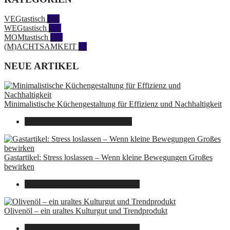
VEGtastisch
559
WEGtastisch
171
MOMtastisch
328
(M)ACHTSAMKEIT
28
NEUE ARTIKEL
Minimalistische Küchengestaltung für Effizienz und Nachhaltigkeit
23. Oktober 2025
7. August 2026
Gastartikel: Stress loslassen – Wenn kleine Bewegungen Großes
bewirken
26. September 2025
7. August 2026
Olivenöl – ein uraltes Kulturgut und Trendprodukt
22. September 2025
7. August 2026