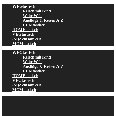
Skip
WEGtastisch
to
Reisen mit Kind
content
Weite Welt
Ausflüge & Reisen A-Z
ULMtastisch
HOMEtastisch
VEGtastisch
(M)Achtsamkeit
MOMtastisch
WEGtastisch
Reisen mit Kind
Weite Welt
Ausflüge & Reisen A-Z
ULMtastisch
HOMEtastisch
VEGtastisch
(M)Achtsamkeit
MOMtastisch