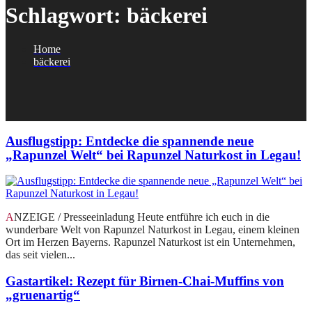
Schlagwort:
bäckerei
Home
bäckerei
Ausflugstipp: Entdecke die spannende neue
„Rapunzel Welt“ bei Rapunzel Naturkost in Legau!
ANZEIGE / Presseeinladung Heute entführe ich euch in die
wunderbare Welt von Rapunzel Naturkost in Legau, einem kleinen
Ort im Herzen Bayerns. Rapunzel Naturkost ist ein Unternehmen,
das seit vielen...
Gastartikel: Rezept für Birnen-Chai-Muffins von
„gruenartig“