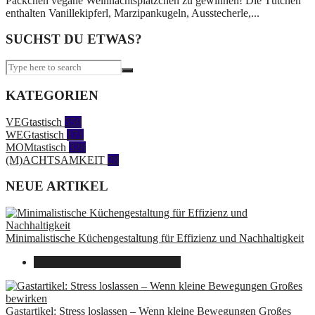
Päckchen vegane Weihnachtsplätzchen zu gewinnen! Die Tütchen
enthalten Vanillekipferl, Marzipankugeln, Ausstecherle,...
SUCHST DU ETWAS?
KATEGORIEN
VEGtastisch
559
WEGtastisch
171
MOMtastisch
328
(M)ACHTSAMKEIT
28
NEUE ARTIKEL
Minimalistische Küchengestaltung für Effizienz und Nachhaltigkeit
23. Oktober 2025
7. August 2026
Gastartikel: Stress loslassen – Wenn kleine Bewegungen Großes