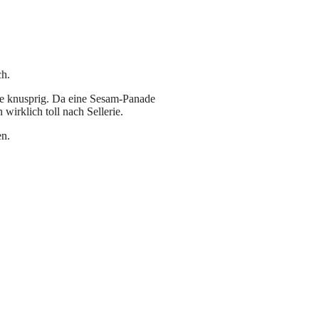
ch.
sie knusprig. Da eine Sesam-Panade
irklich toll nach Sellerie.
en.