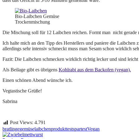
dass das Gericht in 5-10 Minuten genießbar wäre.
Bio-Laibchen Gemüse
Trockenmischung
Die Mischung soll für 12 Laibchen reichen. Formt man nicht gerade 
Ich halte mich an den Tipp des Herstellers und paniere die Laibchen 
allerdings sehr intensiv schmeckt muss man Sesam schon wirklich seh
Fazit: Die Laibchen schmecken wirklich richtig lecker und sind leich
Als Beilage gibt es übrigens
Kohlrabi aus dem Backofen (vegan).
Einen schönen Abend wünsche ich.
Vegtastische Grüße!
Sabrina
Post Views:
4.791
bratlinge
gemüse
laibchen
produkttest
spar
test
Vegan
Beitragsnavigation