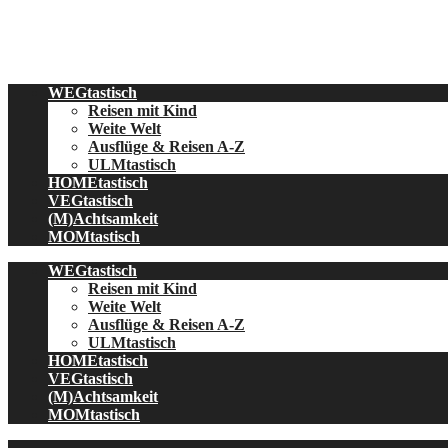
Skip
to
content
WEGtastisch
Reisen mit Kind
Weite Welt
Ausflüge & Reisen A-Z
ULMtastisch
HOMEtastisch
VEGtastisch
(M)Achtsamkeit
MOMtastisch
WEGtastisch
Reisen mit Kind
Weite Welt
Ausflüge & Reisen A-Z
ULMtastisch
HOMEtastisch
VEGtastisch
(M)Achtsamkeit
MOMtastisch