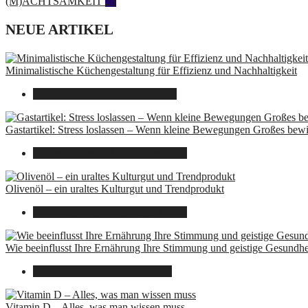
(M)ACHTSAMKEIT
28
NEUE ARTIKEL
Minimalistische Küchengestaltung für Effizienz und Nachhaltigkeit
23. Oktober 2025
7. August 2026
Gastartikel: Stress loslassen – Wenn kleine Bewegungen Großes bew
26. September 2025
7. August 2026
Olivenöl – ein uraltes Kulturgut und Trendprodukt
22. September 2025
7. August 2026
Wie beeinflusst Ihre Ernährung Ihre Stimmung und geistige Gesundhe
16. August 2025
7. August 2026
Vitamin D – Alles, was man wissen muss