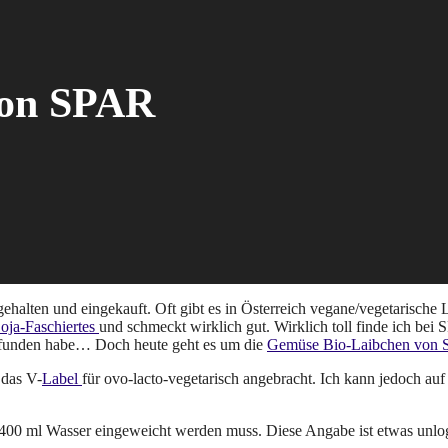
von SPAR
lten und eingekauft. Oft gibt es in Österreich vegane/vegetarische Le
oja-Faschiertes
und schmeckt wirklich gut. Wirklich toll finde ich bei
efunden habe… Doch heute geht es um die
Gemüse Bio-Laibchen von
 das V-
Label
für ovo-lacto-vegetarisch angebracht. Ich kann jedoch auf d
400 ml Wasser eingeweicht werden muss. Diese Angabe ist etwas unlogi