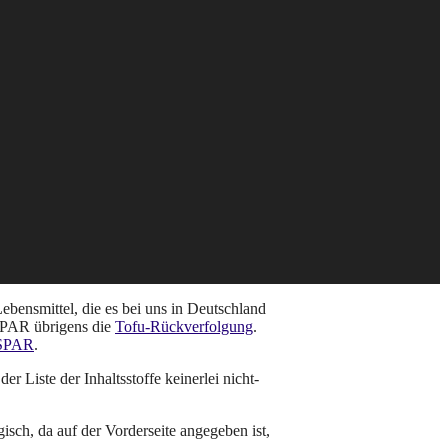
bensmittel, die es bei uns in Deutschland
 SPAR übrigens die
Tofu-Rückverfolgung
.
 SPAR
.
er Liste der Inhaltsstoffe keinerlei nicht-
sch, da auf der Vorderseite angegeben ist,