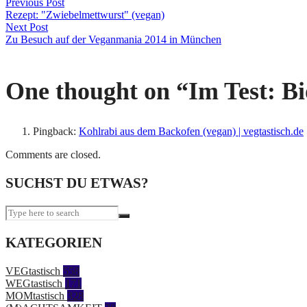
Previous Post
Rezept: "Zwiebelmettwurst" (vegan)
Next Post
Zu Besuch auf der Veganmania 2014 in München
One thought on “
Im Test: B
Pingback:
Kohlrabi aus dem Backofen (vegan) | vegtastisch.de
Comments are closed.
SUCHST DU ETWAS?
KATEGORIEN
VEGtastisch
558
WEGtastisch
171
MOMtastisch
328