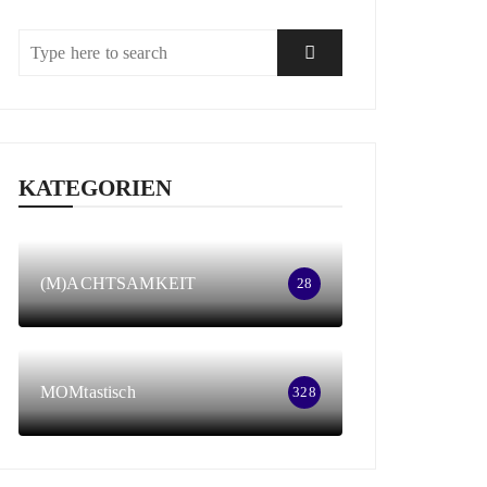
KATEGORIEN
(M)ACHTSAMKEIT
28
MOMtastisch
328