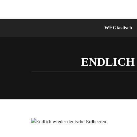
Skip
to
content
WEGtastisch
ENDLICH