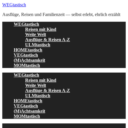
Skip
WEGtastisch
to
Ausflüge, Reisen und Familienzeit — selbst erlebt, ehrlich erzählt
content
WEGtastisch
Reisen mit Kind
Weite Welt
Ausflüge & Reisen A-Z
ULMtastisch
HOMEtastisch
VEGtastisch
(M)Achtsamkeit
MOMtastisch
WEGtastisch
Reisen mit Kind
Weite Welt
Ausflüge & Reisen A-Z
ULMtastisch
HOMEtastisch
VEGtastisch
(M)Achtsamkeit
MOMtastisch