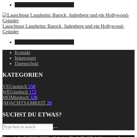
9. August 2026
9. August 2026
Lauschtour Laupheim: Barock, Judenberg und ein Hollywood-
Gründer
9. August 2026
9. August 2026
Kontakt
Impressum
Datenschutz
KATEGORIEN
VEGtastisch
558
WEGtastisch
172
MOMtastisch
328
(M)ACHTSAMKEIT
28
SUCHST DU ETWAS?