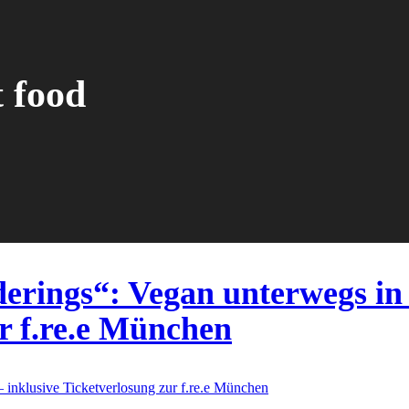
t food
erings“: Vegan unterwegs in
ur f.re.e München