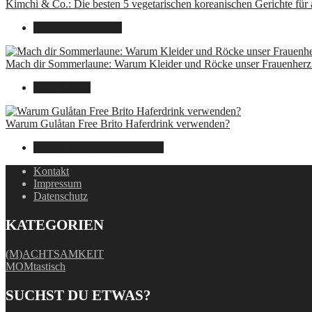
Kimchi & Co.: Die besten 5 vegetarischen koreanischen Gerichte für
30. September 2024
Mach dir Sommerlaune: Warum Kleider und Röcke unser Frauenherz 
30. Juli 2024
Warum Gulåtan Free Brito Haferdrink verwenden?
29. Juli 2024
15. August 2025
Kontakt
Impressum
Datenschutz
KATEGORIEN
(M)ACHTSAMKEIT
MOMtastisch
SUCHST DU ETWAS?