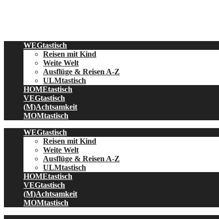
Skip
to
content
WEGtastisch
Reisen mit Kind
Weite Welt
Ausflüge & Reisen A-Z
ULMtastisch
HOMEtastisch
VEGtastisch
(M)Achtsamkeit
MOMtastisch
WEGtastisch
Reisen mit Kind
Weite Welt
Ausflüge & Reisen A-Z
ULMtastisch
HOMEtastisch
VEGtastisch
(M)Achtsamkeit
MOMtastisch