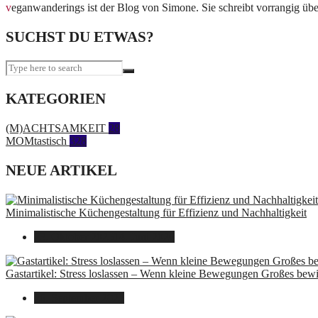
veganwanderings ist der Blog von Simone. Sie schreibt vorrangig übe
SUCHST DU ETWAS?
KATEGORIEN
(M)ACHTSAMKEIT
28
MOMtastisch
328
NEUE ARTIKEL
Minimalistische Küchengestaltung für Effizienz und Nachhaltigkeit
23. Oktober 2025
14. Juni 2026
Gastartikel: Stress loslassen – Wenn kleine Bewegungen Großes bew
26. September 2025