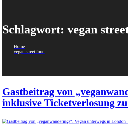
Schlagwort:
vegan stree
Home
vegan street food
Gastbeitrag von „veganwand
inklusive Ticketverlosung z