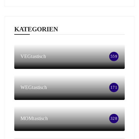
KATEGORIEN
VEGtastisch
559
WEGtastisch
171
MOMtastisch
328