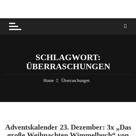
Skip
to
content
SCHLAGWORT:
ÜBERRASCHUNGEN
Home
Überraschungen
Adventskalender 23. Dezember: 3x „Das
große Weihnachten Wimmelbuch“ von