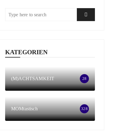
KATEGORIEN
(M)ACHTSAMKEIT
28
MOMtastisch
328