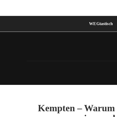
Skip
to
content
WEGtastisch
Kempten – Warum d