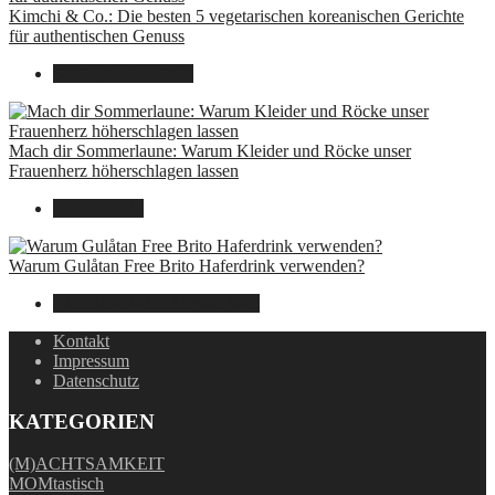
Kimchi & Co.: Die besten 5 vegetarischen koreanischen Gerichte
für authentischen Genuss
30. September 2024
Mach dir Sommerlaune: Warum Kleider und Röcke unser
Frauenherz höherschlagen lassen
30. Juli 2024
Warum Gulåtan Free Brito Haferdrink verwenden?
29. Juli 2024
15. August 2025
Kontakt
Impressum
Datenschutz
KATEGORIEN
(M)ACHTSAMKEIT
MOMtastisch