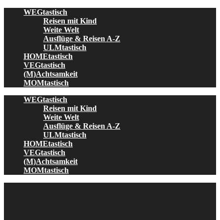
Skip
WEGtastisch
to
Reisen mit Kind
content
Weite Welt
Ausflüge & Reisen A-Z
ULMtastisch
HOMEtastisch
VEGtastisch
(M)Achtsamkeit
MOMtastisch
WEGtastisch
Reisen mit Kind
Weite Welt
Ausflüge & Reisen A-Z
ULMtastisch
HOMEtastisch
VEGtastisch
(M)Achtsamkeit
MOMtastisch