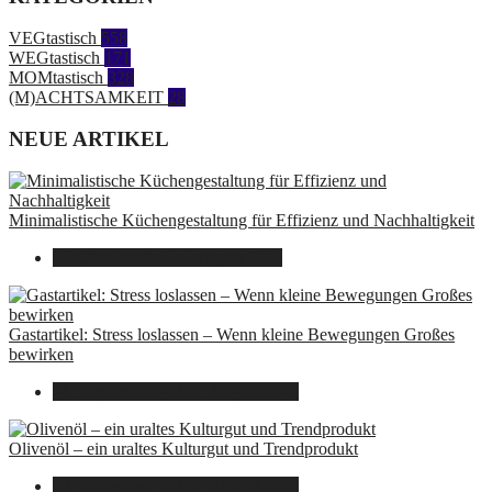
VEGtastisch
558
WEGtastisch
171
MOMtastisch
328
(M)ACHTSAMKEIT
28
NEUE ARTIKEL
Minimalistische Küchengestaltung für Effizienz und Nachhaltigkeit
23. Oktober 2025
7. August 2026
Gastartikel: Stress loslassen – Wenn kleine Bewegungen Großes
bewirken
26. September 2025
7. August 2026
Olivenöl – ein uraltes Kulturgut und Trendprodukt
22. September 2025
7. August 2026