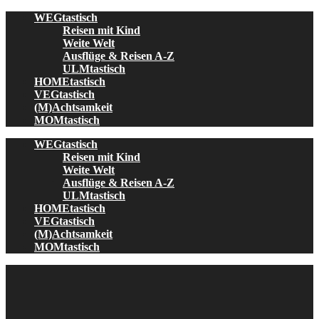
Skip
WEGtastisch
to
Reisen mit Kind
content
Weite Welt
Ausflüge & Reisen A-Z
ULMtastisch
HOMEtastisch
VEGtastisch
(M)Achtsamkeit
MOMtastisch
WEGtastisch
Reisen mit Kind
Weite Welt
Ausflüge & Reisen A-Z
ULMtastisch
HOMEtastisch
VEGtastisch
(M)Achtsamkeit
MOMtastisch