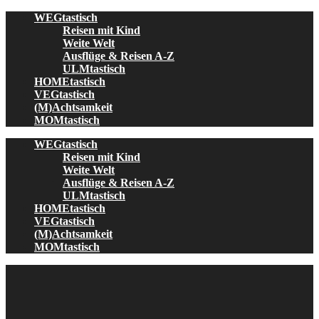
Skip
WEGtastisch
to
Reisen mit Kind
content
Weite Welt
Ausflüge & Reisen A-Z
ULMtastisch
HOMEtastisch
VEGtastisch
(M)Achtsamkeit
MOMtastisch
WEGtastisch
Reisen mit Kind
Weite Welt
Ausflüge & Reisen A-Z
ULMtastisch
HOMEtastisch
VEGtastisch
(M)Achtsamkeit
MOMtastisch