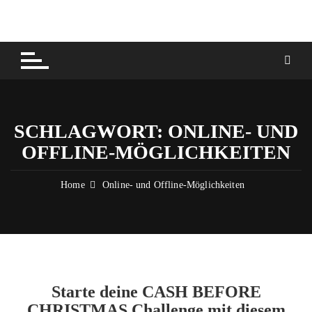
Skip
to
content
SCHLAGWORT:
ONLINE- UND
OFFLINE-MÖGLICHKEITEN
Home
Online- und Offline-Möglichkeiten
Starte deine CASH BEFORE
CHRISTMAS Challenge mit diesem