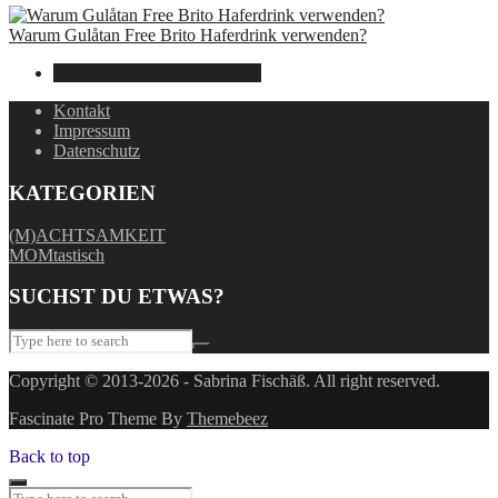
Warum Gulåtan Free Brito Haferdrink verwenden?
29. Juli 2024
15. August 2025
Kontakt
Impressum
Datenschutz
KATEGORIEN
(M)ACHTSAMKEIT
MOMtastisch
SUCHST DU ETWAS?
Copyright © 2013-2026 - Sabrina Fischäß. All right reserved.
Fascinate Pro Theme By
Themebeez
Back to top