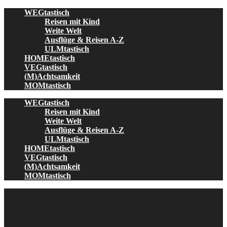
Skip
WEGtastisch
to
Reisen mit Kind
content
Weite Welt
Ausflüge & Reisen A-Z
ULMtastisch
HOMEtastisch
VEGtastisch
(M)Achtsamkeit
MOMtastisch
WEGtastisch
Reisen mit Kind
Weite Welt
Ausflüge & Reisen A-Z
ULMtastisch
HOMEtastisch
VEGtastisch
(M)Achtsamkeit
MOMtastisch