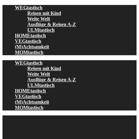
Skip
WEGtastisch
to
Reisen mit Kind
content
Weite Welt
Ausflüge & Reisen A-Z
ULMtastisch
HOMEtastisch
VEGtastisch
(M)Achtsamkeit
MOMtastisch
WEGtastisch
Reisen mit Kind
Weite Welt
Ausflüge & Reisen A-Z
ULMtastisch
HOMEtastisch
VEGtastisch
(M)Achtsamkeit
MOMtastisch