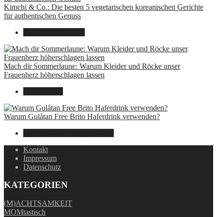
Kimchi & Co.: Die besten 5 vegetarischen koreanischen Gerichte
für authentischen Genuss
30. September 2024
Mach dir Sommerlaune: Warum Kleider und Röcke unser
Frauenherz höherschlagen lassen
30. Juli 2024
Warum Gulåtan Free Brito Haferdrink verwenden?
29. Juli 2024
15. August 2025
Kontakt
Impressum
Datenschutz
KATEGORIEN
(M)ACHTSAMKEIT
MOMtastisch