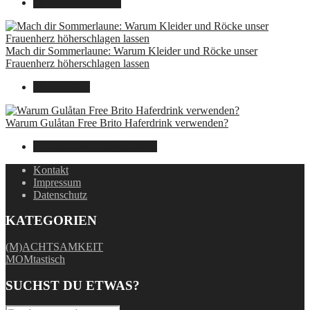
30. September 2024
Mach dir Sommerlaune: Warum Kleider und Röcke unser
Frauenherz höherschlagen lassen
30. Juli 2024
Warum Gulåtan Free Brito Haferdrink verwenden?
29. Juli 2024
7. August 2026
Kontakt
Impressum
Datenschutz
KATEGORIEN
(M)ACHTSAMKEIT
MOMtastisch
SUCHST DU ETWAS?