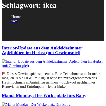
Schlagwort:
ikea
Home
ikea
Interior-Update aus dem Ankleidezimmer:
Apfelblüten im Herbst (mit Gewinnspiel)
🏁 Dieses Gewinnspiel ist beendet. Eine Teilnahme ist nicht mehr
möglich. ANZEIGE Im August hatte ich mir vorgenommen das
Haus nochmals in Angriff zu nehmen – Stichwort nachhaltiges
Renovieren und Entrümpeln – leider hinke...
Mama Monday: Der Wickelplatz fürs Baby