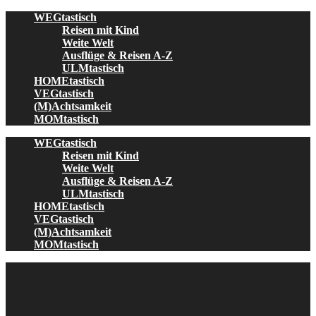
Skip
WEGtastisch
to
Reisen mit Kind
content
Weite Welt
Ausflüge & Reisen A-Z
ULMtastisch
HOMEtastisch
VEGtastisch
(M)Achtsamkeit
MOMtastisch
WEGtastisch
Reisen mit Kind
Weite Welt
Ausflüge & Reisen A-Z
ULMtastisch
HOMEtastisch
VEGtastisch
(M)Achtsamkeit
MOMtastisch