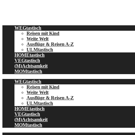
Skip
to
content
WEGtastisch
Reisen mit Kind
Weite Welt
Ausflüge & Reisen A-Z
ULMtastisch
HOMEtastisch
VEGtastisch
(M)Achtsamkeit
MOMtastisch
WEGtastisch
Reisen mit Kind
Weite Welt
Ausflüge & Reisen A-Z
ULMtastisch
HOMEtastisch
VEGtastisch
(M)Achtsamkeit
MOMtastisch