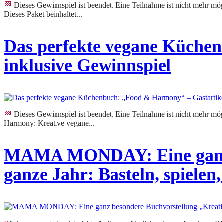
🏁 Dieses Gewinnspiel ist beendet. Eine Teilnahme ist nicht mehr möglich. ANZEIGE Heute öffnet sich hier ein Türchen, das die Chance bietet, ein tolles Buchpaket zu gewinnen.
Dieses Paket beinhaltet...
Das perfekte vegane Küche
inklusive Gewinnspiel
🏁 Dieses Gewinnspiel ist beendet. Eine Teilnahme ist nicht mehr möglich. ANZEIGE Es handelt sich um einen Gastartikel von meiner rasenden Reporterin Ayla. Zu aller erst: „Food &
Harmony: Kreative vegane...
MAMA MONDAY: Eine ganz b
ganze Jahr: Basteln, spielen,