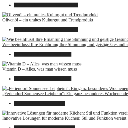
26. September 2025
7. August 2026
Olivenöl – ein uraltes Kulturgut und Trendprodukt
22. September 2025
7. August 2026
Wie beeinflusst Ihre Ernährung Ihre Stimmung und geistige Gesundhe
16. August 2025
7. August 2026
Vitamin D – Alles, was man wissen muss
16. August 2025
7. August 2026
„Feriendorf Sonnensee Leipheim“: Ein ganz besonderes Wochenende 
14. Juli 2025
7. August 2026
Innovative Lösungen für moderne Küchen: Stil und Funktion vereint
8. Dezember 2024
7. August 2026