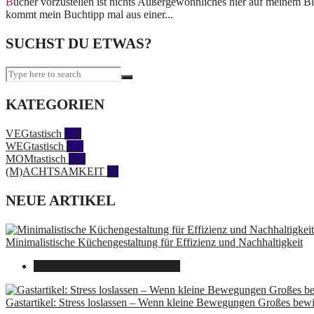
Bücher vorzustellen ist nichts Außergewöhnliches hier auf meinem Blog. Allerdings geht es dabei sonst immer um vegane Kochbücher oder Bücher zum Thema Nachhaltigkeit. Heute
kommt mein Buchtipp mal aus einer...
SUCHST DU ETWAS?
KATEGORIEN
VEGtastisch
558
WEGtastisch
171
MOMtastisch
328
(M)ACHTSAMKEIT
28
NEUE ARTIKEL
Minimalistische Küchengestaltung für Effizienz und Nachhaltigkeit
23. Oktober 2025
7. August 2026
Gastartikel: Stress loslassen – Wenn kleine Bewegungen Großes bew