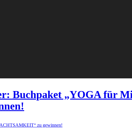
er: Buchpaket „YOGA für Mi
nnen!