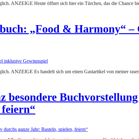
nbuch: „Food & Harmony“ – G
esondere Buchvorstellung 
 feiern“