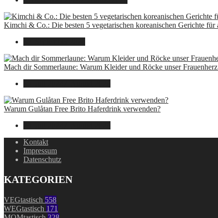
Kimchi & Co.: Die besten 5 vegetarischen koreanischen Gerichte für
30. September 2024
Mach dir Sommerlaune: Warum Kleider und Röcke unser Frauenherz 
30. Juli 2024
7. August 2026
Warum Gulåtan Free Brito Haferdrink verwenden?
29. Juli 2024
7. August 2026
Kontakt
Impressum
Datenschutz
KATEGORIEN
VEGtastisch
558
WEGtastisch
171
MOMtastisch
328