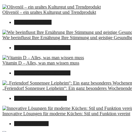
Olivenöl – ein uraltes Kulturgut und Trendprodukt
22. September 2025
Wie beeinflusst Ihre Ernährung Ihre Stimmung und geistige Gesundhe
16. August 2025
14. Juni 2026
Vitamin D – Alles, was man wissen muss
16. August 2025
14. Juni 2026
„Feriendorf Sonnensee Leipheim“: Ein ganz besonderes Wochenende 
14. Juli 2025
7. August 2026
Innovative Lösungen für moderne Küchen: Stil und Funktion vereint
8. Dezember 2024