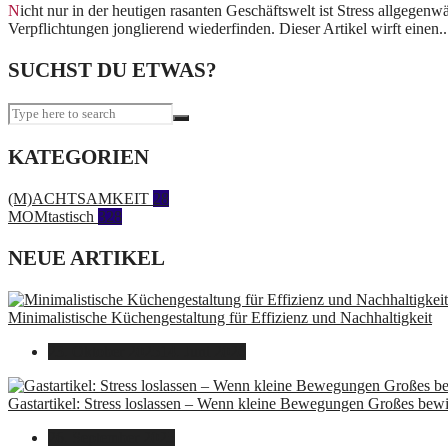
Nicht nur in der heutigen rasanten Geschäftswelt ist Stress allgegenwärtig, insbesondere für Menschen, die sich oft zwischen den Anforderungen des Berufslebens und persönlichen
Verpflichtungen jonglierend wiederfinden. Dieser Artikel wirft einen..
SUCHST DU ETWAS?
KATEGORIEN
(M)ACHTSAMKEIT
28
MOMtastisch
328
NEUE ARTIKEL
Minimalistische Küchengestaltung für Effizienz und Nachhaltigkeit
23. Oktober 2025
14. Juni 2026
Gastartikel: Stress loslassen – Wenn kleine Bewegungen Großes bew
26. September 2025