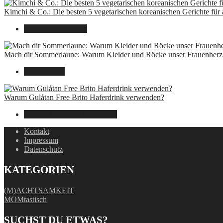
Kimchi & Co.: Die besten 5 vegetarischen koreanischen Gerichte für
30. September 2024
Mach dir Sommerlaune: Warum Kleider und Röcke unser Frauenherz 
30. Juli 2024
Warum Gulåtan Free Brito Haferdrink verwenden?
29. Juli 2024
15. August 2025
Kontakt
Impressum
Datenschutz
KATEGORIEN
(M)ACHTSAMKEIT
MOMtastisch
SUCHST DU ETWAS?