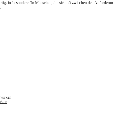
.
irken