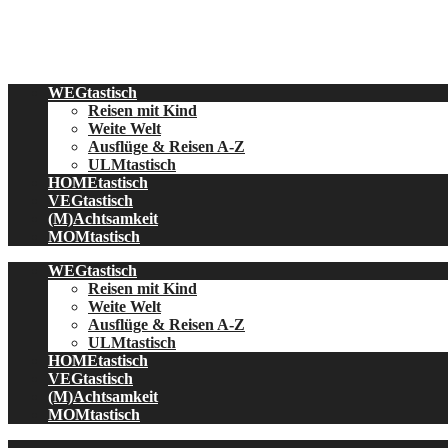
Skip
to
content
WEGtastisch
Reisen mit Kind
Weite Welt
Ausflüge & Reisen A-Z
ULMtastisch
HOMEtastisch
VEGtastisch
(M)Achtsamkeit
MOMtastisch
WEGtastisch
Reisen mit Kind
Weite Welt
Ausflüge & Reisen A-Z
ULMtastisch
HOMEtastisch
VEGtastisch
(M)Achtsamkeit
MOMtastisch