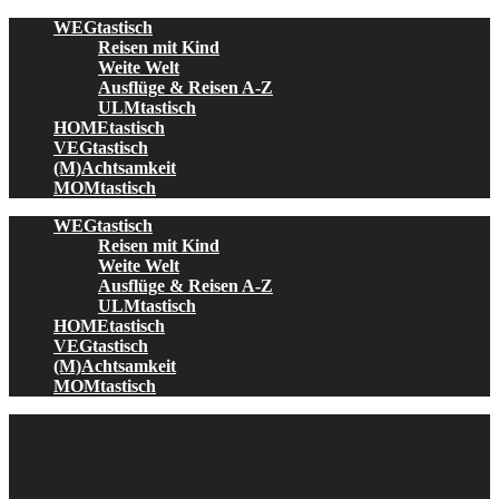
Skip
WEGtastisch
to
Reisen mit Kind
content
Weite Welt
Ausflüge & Reisen A-Z
ULMtastisch
HOMEtastisch
VEGtastisch
(M)Achtsamkeit
MOMtastisch
WEGtastisch
Reisen mit Kind
Weite Welt
Ausflüge & Reisen A-Z
ULMtastisch
HOMEtastisch
VEGtastisch
(M)Achtsamkeit
MOMtastisch