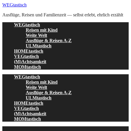
Skip
WEGtastisch
to
Ausflüge, Reisen und Familienzeit — selbst erlebt, ehrlich erzählt
content
WEGtastisch
Reisen mit Kind
Weite Welt
Ausflüge & Reisen A-Z
ULMtastisch
HOMEtastisch
VEGtastisch
(M)Achtsamkeit
MOMtastisch
WEGtastisch
Reisen mit Kind
Weite Welt
Ausflüge & Reisen A-Z
ULMtastisch
HOMEtastisch
VEGtastisch
(M)Achtsamkeit
MOMtastisch