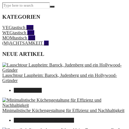
KATEGORIEN
VEGtastisch
558
WEGtastisch
172
MOMtastisch
328
(M)ACHTSAMKEIT
28
NEUE ARTIKEL
Lauschtour Laupheim: Barock, Judenberg und ein Hollywood-
Gründer
9. August 2026
Minimalistische Küchengestaltung für Effizienz und Nachhaltigkeit
23. Oktober 2025
7. August 2026