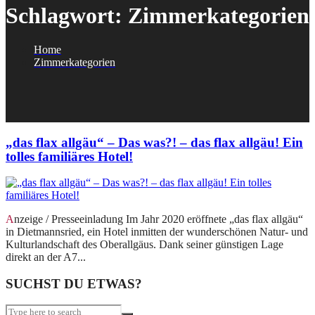
Schlagwort:
Zimmerkategorien
Home
Zimmerkategorien
„das flax allgäu“ – Das was?! – das flax allgäu! Ein
tolles familiäres Hotel!
Anzeige / Presseeinladung Im Jahr 2020 eröffnete „das flax allgäu“
in Dietmannsried, ein Hotel inmitten der wunderschönen Natur- und
Kulturlandschaft des Oberallgäus. Dank seiner günstigen Lage
direkt an der A7...
SUCHST DU ETWAS?