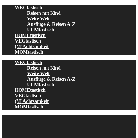
Skip
WEGtastisch
to
Reisen mit Kind
content
Weite Welt
Ausflüge & Reisen A-Z
ULMtastisch
HOMEtastisch
VEGtastisch
(M)Achtsamkeit
MOMtastisch
WEGtastisch
Reisen mit Kind
Weite Welt
Ausflüge & Reisen A-Z
ULMtastisch
HOMEtastisch
VEGtastisch
(M)Achtsamkeit
MOMtastisch